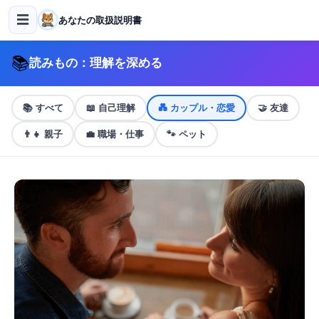
☰
あなたの取扱説明書
📚
読みもの：理解を深める
📚
すべて
📖
自己理解
💑
カップル・恋愛
🤝
友達
👨‍👧
親子
💼
職場・仕事
🐾
ペット