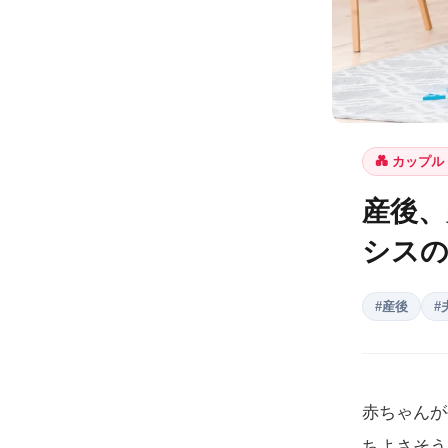
💑
カップル
産後、
シスの
#
産後
#
赤ちゃんが
ちよさそう