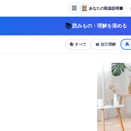
☰
あなたの取扱説明書
📚
読みもの：理解を深める
📚
すべて
📖
自己理解
💑