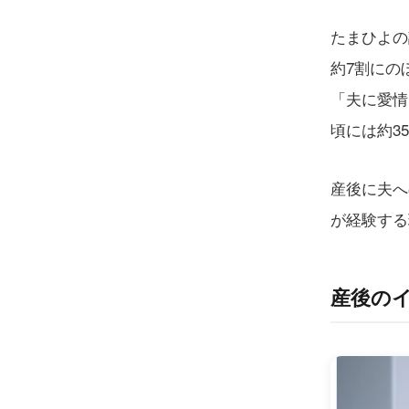
たまひよの
約7割にの
「夫に愛情
頃には約3
産後に夫へ
が経験する
産後の