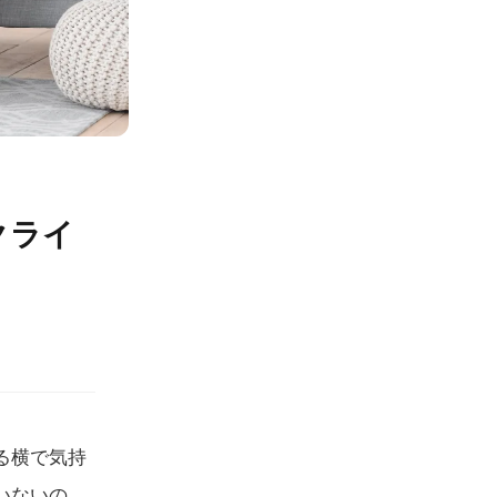
クライ
る横で気持
いないの