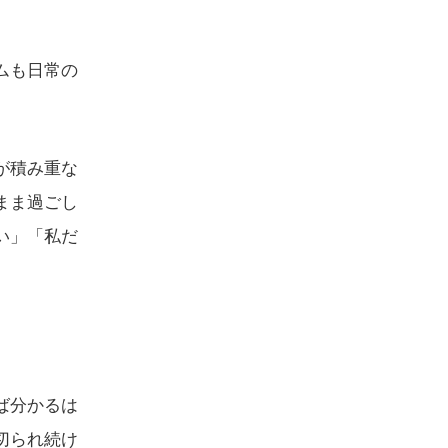
ムも日常の
が積み重な
まま過ごし
い」「私だ
ば分かるは
切られ続け