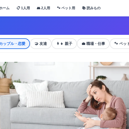
ホーム
📋 1人用
👥 2人用
🐾 ペット用
📚 読みもの
カップル・恋愛
🤝
友達
👨‍👧
親子
💼
職場・仕事
🐾
ペッ