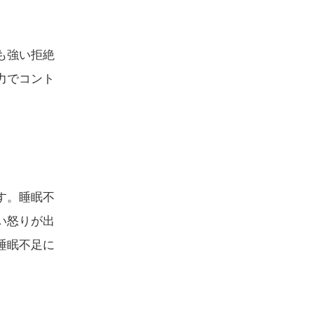
も強い拒絶
力でコント
す。睡眠不
い怒りが出
睡眠不足に