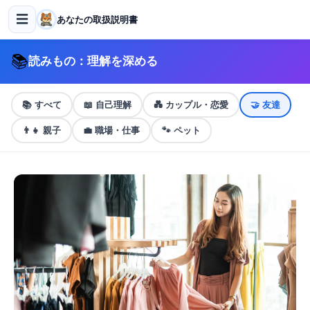
☰
あなたの取扱説明書
📚
読みもの：理解を深める
📚
すべて
📖
自己理解
💑
カップル・恋愛
🤝
友達
👨‍👧
親子
💼
職場・仕事
🐾
ペット