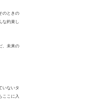
そのときの
んな約束し
だ、未来の
ていないタ
もここに入