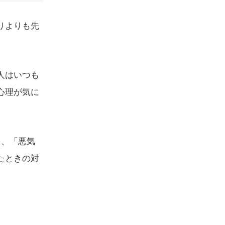
りよりも先
人はいつも
心理が気に
し、「悪気
たときの対