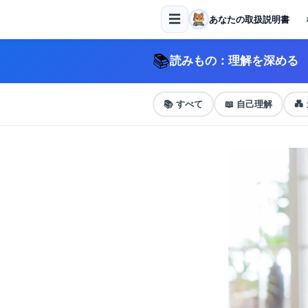
☰
あなたの取扱説明書
📚
読みもの：理解を深める
📚
すべて
📖
自己理解
💑