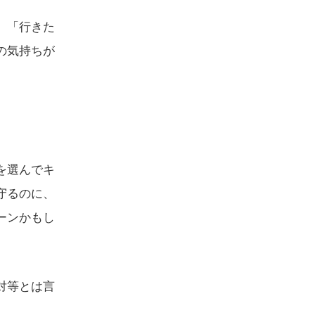
。「行きた
の気持ちが
を選んでキ
守るのに、
ーンかもし
対等とは言