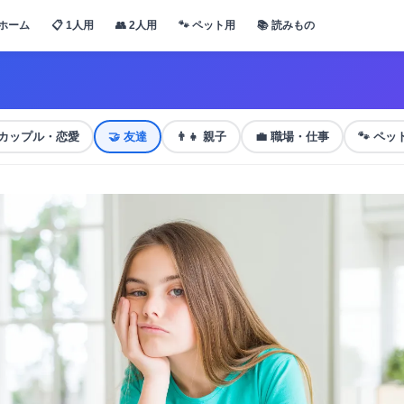
ホーム
📋 1人用
👥 2人用
🐾 ペット用
📚 読みもの
カップル・恋愛
🤝
友達
👨‍👧
親子
💼
職場・仕事
🐾
ペッ