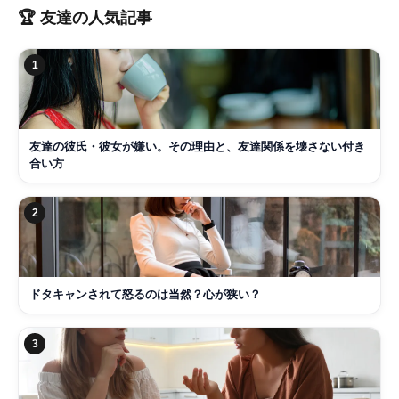
🏆
友達
の人気記事
1
友達の彼氏・彼女が嫌い。その理由と、友達関係を壊さない付き
合い方
2
ドタキャンされて怒るのは当然？心が狭い？
3