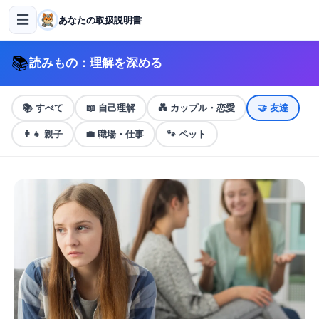
☰
あなたの取扱説明書
📚
読みもの：理解を深める
📚
すべて
📖
自己理解
💑
カップル・恋愛
🤝
友達
👨‍👧
親子
💼
職場・仕事
🐾
ペット