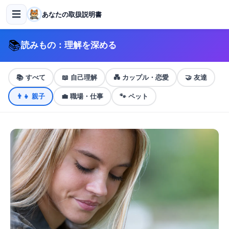
☰
あなたの取扱説明書
📚
読みもの：理解を深める
📚
すべて
📖
自己理解
💑
カップル・恋愛
🤝
友達
👨‍👧
親子
💼
職場・仕事
🐾
ペット