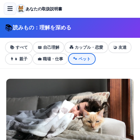
☰
あなたの取扱説明書
📚
読みもの：理解を深める
📚
すべて
📖
自己理解
💑
カップル・恋愛
🤝
友達
👨‍👧
親子
💼
職場・仕事
🐾
ペット