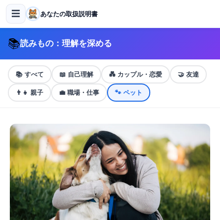
☰
あなたの取扱説明書
📚
読みもの：理解を深める
📚
すべて
📖
自己理解
💑
カップル・恋愛
🤝
友達
👨‍👧
親子
💼
職場・仕事
🐾
ペット