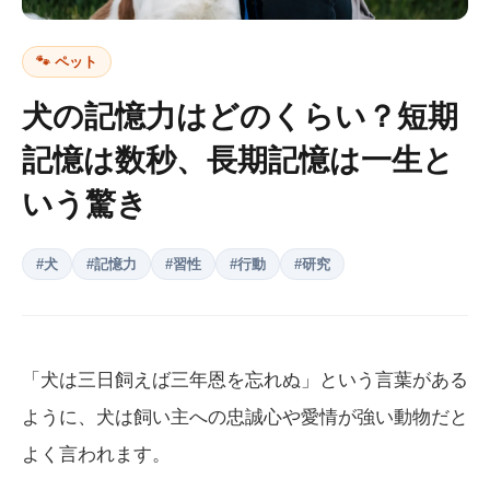
🐾
ペット
犬の記憶力はどのくらい？短期
記憶は数秒、長期記憶は一生と
いう驚き
#
犬
#
記憶力
#
習性
#
行動
#
研究
「犬は三日飼えば三年恩を忘れぬ」という言葉がある
ように、犬は飼い主への忠誠心や愛情が強い動物だと
よく言われます。