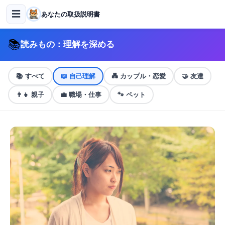
☰
あなたの取扱説明書
📚
読みもの：理解を深める
📚
すべて
📖
自己理解
💑
カップル・恋愛
🤝
友達
👨‍👧
親子
💼
職場・仕事
🐾
ペット