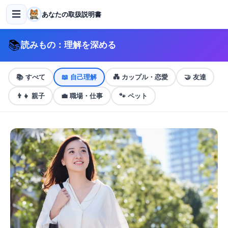
☰
あなたの取扱説明書
📚
読みもの：理解を深める
📚
すべて
📖
自己理解
💑
カップル・恋愛
🤝
友達
👨‍👧
親子
💼
職場・仕事
🐾
ペット