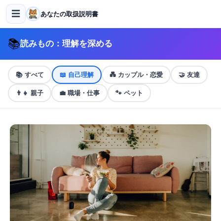
☰
あなたの取扱説明書
📚
読みもの：理解を深める
📚
すべて
📖
自己理解
💑
カップル・恋愛
🤝
友達
👨‍👧
親子
💼
職場・仕事
🐾
ペット