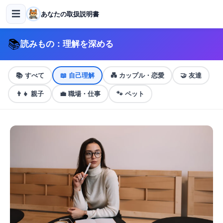
☰
あなたの取扱説明書
📚
読みもの：理解を深める
📚
すべて
📖
自己理解
💑
カップル・恋愛
🤝
友達
👨‍👧
親子
💼
職場・仕事
🐾
ペット