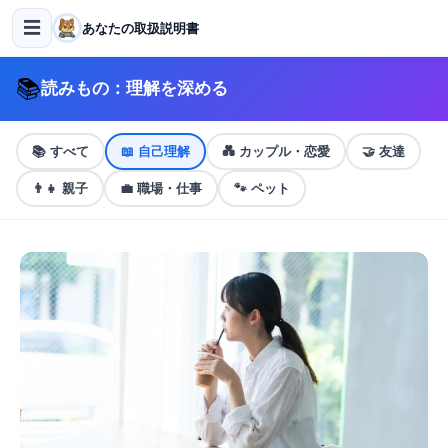
☰
あなたの取扱説明書
📚
読みもの：理解を深める
📚
すべて
📖
自己理解
💑
カップル・恋愛
🤝
友達
👨‍👧
親子
💼
職場・仕事
🐾
ペット