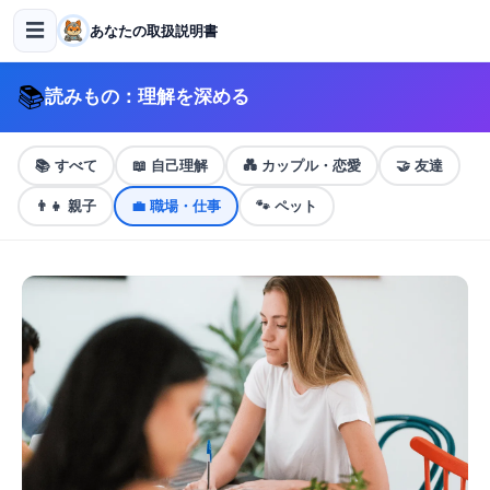
☰
あなたの取扱説明書
📚
読みもの：理解を深める
📚
すべて
📖
自己理解
💑
カップル・恋愛
🤝
友達
👨‍👧
親子
💼
職場・仕事
🐾
ペット