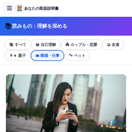
☰
あなたの取扱説明書
📚
読みもの：理解を深める
📚
すべて
📖
自己理解
💑
カップル・恋愛
🤝
友達
👨‍👧
親子
💼
職場・仕事
🐾
ペット