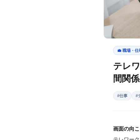
💼
職場・仕
テレ
間関係
#
仕事
#
画面の向こ
テレワーク