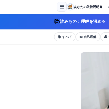
☰
あなたの取扱説明書
📚
読みもの：理解を深める
📚
すべて
📖
自己理解
💑