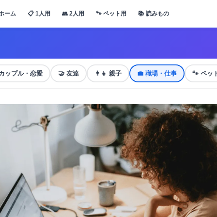
ホーム
📋 1人用
👥 2人用
🐾 ペット用
📚 読みもの
カップル・恋愛
🤝
友達
👨‍👧
親子
💼
職場・仕事
🐾
ペッ