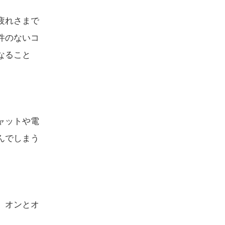
疲れさまで
件のないコ
なること
ャットや電
んでしまう
。オンとオ